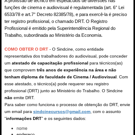
A profissão de técnico em espetáculos de diversões nas
funções de cinema e audiovisual é regulamentada
(art. 6° Lei
6533/78 e art.7° Decreto 82385/78)
, e para exercê-la é preciso
ter registro profissional, o chamado DRT.
O Registro
Profissional é emitido pela Superintendência Regional do
Trabalho, subordinada ao Ministério da Economia.
COMO OBTER O DRT
- O Sindcine, como entidade
representativa dos trabalhadores do audiovisual, pode conceder
um
atestado de capacitação profissional
para técnicos(as)
que comprovem
três anos de experiência na área e não
tenham diploma de faculdade de Cinema / Audiovisual
. Com
esse atestado, o técnico(a) pode requerer seu registro
profissional (DRT) junto ao Ministério do Trabalho. O Sindcine
não
emite DRT.
Para saber como funciona o processo de obtenção do DRT, envie
um email para
sindcinecursos@gmail.com
, com o assunto
“
informações DRT
” e os seguintes dados:
nome
endereço