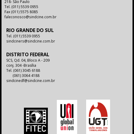
218- São Paulo
Tel.
(011) 5539 0955
Fax
(011) 5575 8085
faleconosco@sindcine.com.br
RIO GRANDE DO SUL
Tel.
(011) 5539 0955
sindciners@sindcine.com.br
DISTRITO FEDERAL
SCS, Qd. 04, Bloco A - 209
conj. 304 -Brasília
Tel.
(061) 3045 6188
(061) 3064 4188
sindcinedf@sindcine.com.br