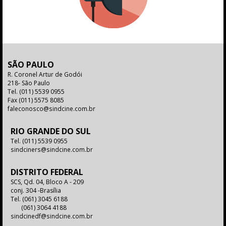
SÃO PAULO
R. Coronel Artur de Godói
218- São Paulo
Tel.
(011) 5539 0955
Fax
(011) 5575 8085
faleconosco@sindcine.com.br
RIO GRANDE DO SUL
Tel.
(011) 5539 0955
sindciners@sindcine.com.br
DISTRITO FEDERAL
SCS, Qd. 04, Bloco A - 209
conj. 304 -Brasília
Tel.
(061) 3045 6188
(061) 3064 4188
sindcinedf@sindcine.com.br