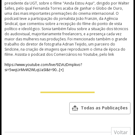
presidente da UGT, sobre o filme "Ainda Estou Aqui", dirigido por Walter
Salles, pelo qual Fernanda Torres acaba de ganhar o Globo de Ouro,
uma das mais importantes premiações do cinema internacional. O
podcast teve a participação do jornalista João Franzin, da Agência
Sindical, que comentou sobre a recepção do filme do ponto de vista
político e ideológico. Sonia também falou sobre a situação dos técnicos
do audiovisual, majoritariamente freelancers, e a presença cada vez
maior das mulheres nas produções. Foi mencionado também o grande
trabalho do diretor de fotografia Adrian Teijido, um parceiro do
Sindcine, na criação de imagens que reproduzem o clima de época do
filme. Assista o podcast dos Comerciários no Youtube, pelo link
https://www.youtube.com/live/9ZiAzDmpkvo?
si=5wqUrMvW2WLqUaSI&t=90
Todas as Publicações
Voltar