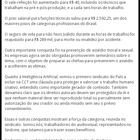
O vale-refeição foi aumentado para R$ 40, incluindo os técnicos que
trabalham na pré e pós-produção, e a cada seis horas de trabalho.
O piso salarial para funções técnicas subiu para R$ 2.592,25, um dos
maiores pisos de categorias profissionais do Brasil.
O seguro de vida para não fixos (válido durante as horas de trabalho) foi
reajustado para R$ 289 mil, para morte ou invalidez por acidente.
Outra importante conquista foi na prevenção de assédio moral e sexual.
As empresas agora serão obrigadas promoverem seminários sobre o
tema, com o objetivo de preparar as chefias para prevenirem o assédio
e acolherem as vítimas.
Quanto à Inteligência Artificial, somos o primeiro sindicato do País a
incluir na CCT uma cláusula para proteger e valorizar o trabalho humano
criativo, entendido como importante gerador de conteúdo. Também
deixamos claro que os direitos autorais devem ser protegidos da IA e
que nenhum material deve ser reproduzido total ou parcialmente sem
autorização do seu criador ou ainda mixado sem seu o prévio
consentimento.
Essas e outras conquistas mostram a força da categoria, reunida no
sindicato. Somos nós, trabalhadores do audiovisual, representados no
Sindcine, que lutamos para trazer esses benefícios.