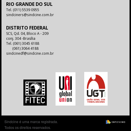
RIO GRANDE DO SUL
Tel.
(011) 5539 0955
sindciners@sindcine.com.br
DISTRITO FEDERAL
SCS, Qd. 04, Bloco A - 209
conj. 304 -Brasília
Tel.
(061) 3045 6188
(061) 3064 4188
sindcinedf@sindcine.com.br
Sindcine é uma marca registrada.
Todos os direitos reservados.