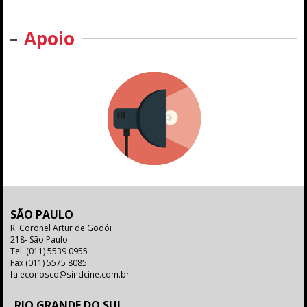
Apoio
SÃO PAULO
R. Coronel Artur de Godói
218- São Paulo
Tel.
(011) 5539 0955
Fax
(011) 5575 8085
faleconosco@sindcine.com.br
RIO GRANDE DO SUL