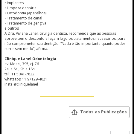
• Implantes
• Limpeza dentária
• Ortodontia (aparelhos)
• Tratamento de canal
• Tratamento de gengiva
e outros
A Dra. Viviana Lanel, cirurgiã dentista, recomenda que as pessoas
aproveitem o desconto e façam logo os tratamentos necessários, para
não comprometer sua dentição. “Nada é tão importante quanto poder
sorrir sem medo”, afirma.
Clinique Lanel Odontologia
av. Moaci, 395, cj. 76
2a. a 6a., 9h a 18h
tel.: 11 5041-7822
whatsapp 11 97129-4021
insta @cliniquelanel
Todas as Publicações