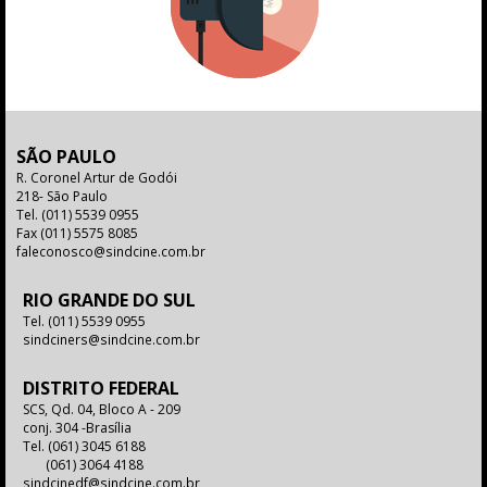
SÃO PAULO
R. Coronel Artur de Godói
218- São Paulo
Tel.
(011) 5539 0955
Fax
(011) 5575 8085
faleconosco@sindcine.com.br
RIO GRANDE DO SUL
Tel.
(011) 5539 0955
sindciners@sindcine.com.br
DISTRITO FEDERAL
SCS, Qd. 04, Bloco A - 209
conj. 304 -Brasília
Tel.
(061) 3045 6188
(061) 3064 4188
sindcinedf@sindcine.com.br