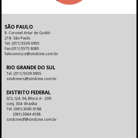
SÃO PAULO
R. Coronel Artur de Godói
218- São Paulo
Tel.
(011) 5539 0955
Fax
(011) 5575 8085
faleconosco@sindcine.com.br
RIO GRANDE DO SUL
Tel.
(011) 5539 0955
sindciners@sindcine.com.br
DISTRITO FEDERAL
SCS, Qd. 04, Bloco A - 209
conj. 304 -Brasília
Tel.
(061) 3045 6188
(061) 3064 4188
sindcinedf@sindcine.com.br