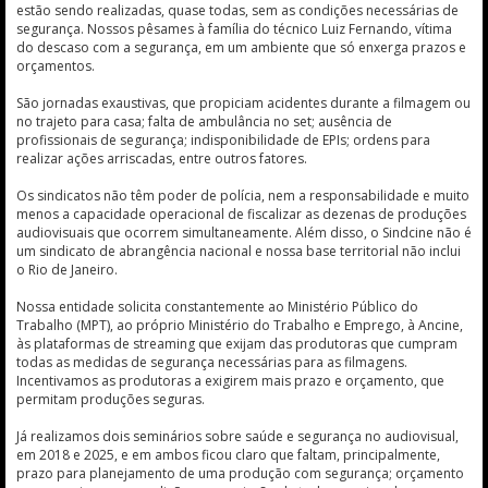
estão sendo realizadas, quase todas, sem as condições necessárias de
segurança. Nossos pêsames à família do técnico Luiz Fernando, vítima
do descaso com a segurança, em um ambiente que só enxerga prazos e
orçamentos.
São jornadas exaustivas, que propiciam acidentes durante a filmagem ou
no trajeto para casa; falta de ambulância no set; ausência de
profissionais de segurança; indisponibilidade de EPIs; ordens para
realizar ações arriscadas, entre outros fatores.
Os sindicatos não têm poder de polícia, nem a responsabilidade e muito
menos a capacidade operacional de fiscalizar as dezenas de produções
audiovisuais que ocorrem simultaneamente. Além disso, o Sindcine não é
um sindicato de abrangência nacional e nossa base territorial não inclui
o Rio de Janeiro.
Nossa entidade solicita constantemente ao Ministério Público do
Trabalho (MPT), ao próprio Ministério do Trabalho e Emprego, à Ancine,
às plataformas de streaming que exijam das produtoras que cumpram
todas as medidas de segurança necessárias para as filmagens.
Incentivamos as produtoras a exigirem mais prazo e orçamento, que
permitam produções seguras.
Já realizamos dois seminários sobre saúde e segurança no audiovisual,
em 2018 e 2025, e em ambos ficou claro que faltam, principalmente,
prazo para planejamento de uma produção com segurança; orçamento